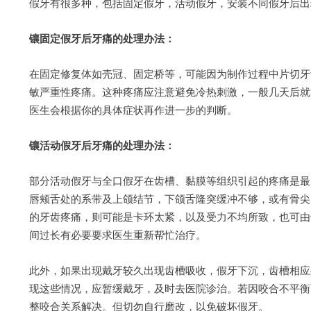
假牙有很多种，包括固定假牙，活动假牙，安装不同假牙后出
镶固定假牙后牙痛的处理办法：
在固定修复体如壳冠、固定桥等，可能因为制作过程中片切牙
敏严重性疼痛。这种疼痛应注意避免冷热刺激，一般几天后就
医生会根据你的具体症状再作进一步的判断。
镶活动假牙后牙痛的处理办法：
部分活动假牙与全口假牙在齿槽、黏膜等组织引起的疼痛是最
唇颊舌处的系带及上颌结节，下颌舌隆突缓冲不够，或有骨尖
的牙齿疼痛，则可能是卡环太紧，以及受力不均所致，也可由
间过长有必要要求医生重新帮忙治疗。
此外，如果出现戴牙较久出现齿槽吸收，假牙下沉，齿槽相应
现这些情况，应暂缓戴牙，及时去医院诊治。若因咬合不平衡
整咬合关系解决。但切勿自行磨改，以免破坏假牙。