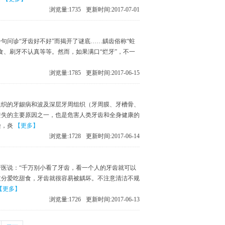
浏览量:
1735
更新时间:2017-07-01
句问诊“牙齿好不好”而揭开了谜底……龋齿俗称“蛀
食、刷牙不认真等等。然而，如果满口“烂牙”，不一
浏览量:
1785
更新时间:2017-06-15
组织的牙龈病和波及深层牙周组织（牙周膜、牙槽骨、
丧失的主要原因之一，也是危害人类牙齿和全身健康的
染，炎
【更多】
浏览量:
1728
更新时间:2017-06-14
医说：“千万别小看了牙齿，看一个人的牙齿就可以
过分爱吃甜食，牙齿就很容易被龋坏。不注意清洁不规
【更多】
浏览量:
1726
更新时间:2017-06-13