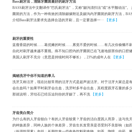
Bass刷牙法，清除牙菌斑最好的刷牙方法
BASS刷牙法中文翻译作“巴氏刷牙法” ，又称“龈沟清扫法”或“水平颤动法
菌斑的方法，作为一种有效的清除龈缘附近及龈沟内牙菌斑的刷牙方法，BAS
介绍Bass刷牙法要求先选择合适的牙刷，且一定要选择一···
【更多】
刷牙的重要性
蓝瘦香菇的时候……葛优瘫的时候……累觉不爱的时候……有几次你偷懒不
自此对刷牙越来越不重视。殊不知口腔内的牙菌斑已在飞速地损害你的口腔健
美国人刷牙不充分（意思是持续时间不够长），23%的成年人在
【更多】
揭秘洗牙中你不知道的事儿
洗牙又称洁牙，现在比较常用的洁牙方式是超声波洁牙。对于洁牙大家总是有
会出血吗？如果平时刷牙会出血，洗牙时多半会出血，其程度跟牙石量的多
那就说明，牙结石已经压迫到你的牙龈了，再不洗
【更多】
牙齿美白简介
为什么有的人牙齿较白？有的人牙齿较黄？牙齿的洁白度因人而异，这与先
的种族差异，同种人族的个体差异，牙齿生长发育亲是否受到不良影响（如
（外源性因素）包括：长期饮食一些有色饮料和食物，如茶、咖啡、中药、