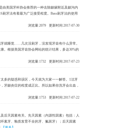
”。 是由美国牙科协会推荐的一种去除龈缘附近及龈沟内
S刷牙法有着最为广泛接受程度。Bass刷牙法的使用
浏览量:
2079
更新时间:2017-07-30
刷牙就睡觉……几次没刷牙，没发现牙齿有什么异常。
康。根据美国牙齿协会网站的统计结果，多达30%的
浏览量:
1732
更新时间:2017-07-23
太多的疑惑和误区，今天就为大家一一解答。1洁牙
少，牙龈炎症的程度成正比。所以如果你洗牙会出血，
浏览量:
1753
更新时间:2017-07-22
天及后天因素有关。先天因素（内源性因素）包括：人
四环素牙、釉质发育不全的牙、氟斑牙）；后天因素
酱
【更多】