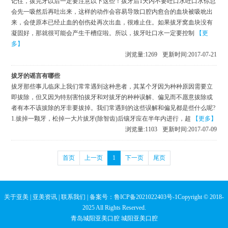
记住，拔完牙以后一定要注意以下这些！拔牙后1天内不要吐口水吐口水你总
会先一吸然后再吐出来，这样的动作会容易导致口腔内愈合的血块被吸吮出
来，会使原本已经止血的创伤处再次出血，很难止住。如果拔牙窝血块没有
凝固好，那就很可能会产生干槽症啦。所以，拔牙吐口水一定要控制
【更
多】
浏览量:
1269
更新时间:2017-07-21
拔牙的谣言有哪些
拔牙那些事儿临床上我们常常遇到这种患者，其某个牙因为种种原因需要立
即拔除，但又因为特别害怕拔牙和对拔牙的种种误解、偏见而不愿意拔除或
者有本不该拔除的牙非要拔掉。我们常遇到的这些误解和偏见都是些什么呢?
1.拔掉一颗牙，松掉一大片拔牙(除智齿)后镶牙应在半年内进行，超
【更多】
浏览量:
1103
更新时间:2017-07-09
首页
上一页
1
下一页
尾页
关于亚美
|
亚美资讯
|
联系我们
| 备案号：
鲁ICP备2021022403号-1
Copyright © 2018-
2025 All Rights Reserved.
青岛城阳亚美口腔 城阳亚美口腔