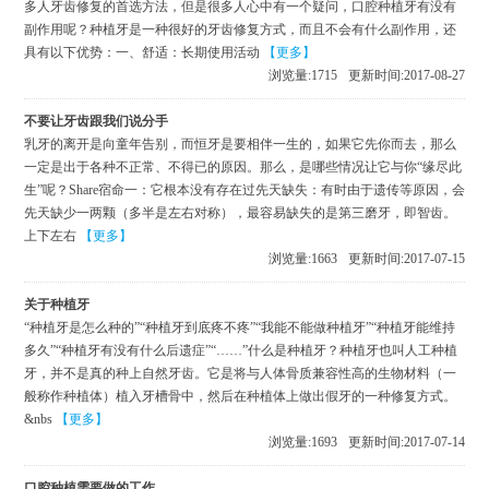
多人牙齿修复的首选方法，但是很多人心中有一个疑问，口腔种植牙有没有
副作用呢？种植牙是一种很好的牙齿修复方式，而且不会有什么副作用，还
具有以下优势：一、舒适：长期使用活动
【更多】
浏览量:
1715
更新时间:2017-08-27
不要让牙齿跟我们说分手
乳牙的离开是向童年告别，而恒牙是要相伴一生的，如果它先你而去，那么
一定是出于各种不正常、不得已的原因。那么，是哪些情况让它与你“缘尽此
生”呢？Share宿命一：它根本没有存在过先天缺失：有时由于遗传等原因，会
先天缺少一两颗（多半是左右对称），最容易缺失的是第三磨牙，即智齿。
上下左右
【更多】
浏览量:
1663
更新时间:2017-07-15
关于种植牙
“种植牙是怎么种的”“种植牙到底疼不疼”“我能不能做种植牙”“种植牙能维持
多久”“种植牙有没有什么后遗症”“……”什么是种植牙？种植牙也叫人工种植
牙，并不是真的种上自然牙齿。它是将与人体骨质兼容性高的生物材料（一
般称作种植体）植入牙槽骨中，然后在种植体上做出假牙的一种修复方式。
&nbs
【更多】
浏览量:
1693
更新时间:2017-07-14
口腔种植需要做的工作