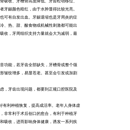
骨吸收、牙槽骨高度降低、牙齿松动移位、
者牙龈颜色暗红，由于水肿显得比较光亮。
也可有自发出血。牙龈退缩也是牙周炎的症
冷、热、甜、酸食物或机械性刺激都可能出
吸收，牙周组织支持力量就会大为减弱，最
音功能，若牙齿全部缺失，牙槽骨或整个颌
形皱纹增多，易显苍老。甚至会引发或加剧
虑，牙齿出现问题，都要到正规口腔医院及
有利种植恢复，提高成活率。老年人身体虚
，非常利于术后创口的愈合，有利于种植牙
和吸收，进而影响身体健康，诱发一系列疾