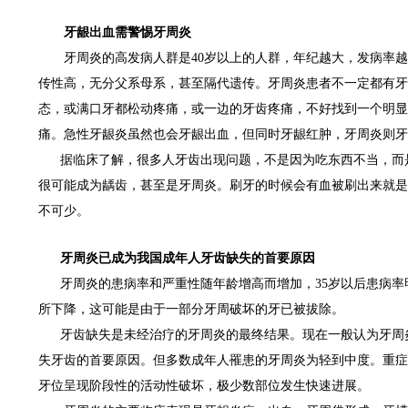
牙龈出血需警惕牙周炎
牙周炎的高发病人群是40岁以上的人群，年纪越大，发病率越
传性高，无分父系母系，甚至隔代遗传。牙周炎患者不一定都有牙
态，或满口牙都松动疼痛，或一边的牙齿疼痛，不好找到一个明显
痛。急性牙龈炎虽然也会牙龈出血，但同时牙龈红肿，牙周炎则牙
据临床了解，很多人牙齿出现问题，不是因为吃东西不当，而是
很可能成为龋齿，甚至是牙周炎。刷牙的时候会有血被刷出来就是
不可少。
牙周炎已成为我国成年人牙齿缺失的首要原因
牙周炎的患病率和严重性随年龄增高而增加，35岁以后患病率明
所下降，这可能是由于一部分牙周破坏的牙已被拔除。
牙齿缺失是未经治疗的牙周炎的最终结果。现在一般认为牙周炎占
失牙齿的首要原因。但多数成年人罹患的牙周炎为轻到中度。重症者
牙位呈现阶段性的活动性破坏，极少数部位发生快速进展。