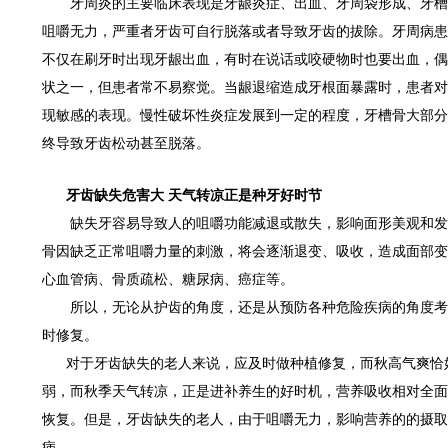
牙周炎的主要临床表现是牙龈炎症、出血、牙周袋形成、牙槽
咀嚼无力，严重者牙齿可自行脱落或者导致牙齿的拔除。牙周病患
不仅在刷牙时出现牙龈出血，有时在说话或咬硬物时也要出血，偶
状之一，但患者常不易察觉。当龈退缩造成牙根面暴露时，患者对
现敏感的表现。慢性破坏性炎症发展到一定的程度，牙槽骨大部分
终导致牙齿松动甚至脱落。
牙齿缺失危害大 天气转凉正是种牙好时节
缺失牙容易导致人的咀嚼功能减退或散失，影响面形美观和发
骨因缺乏正常咀嚼力量的刺激，将会逐渐退变、吸收，造成面部变
心血管病、骨质疏松、糖尿病、癌症等。
所以，无论从护齿的角度，还是从预防各种危险疾病的角度考
时修复。
对于牙齿缺失的老人来说，应及时做种植修复，而秋高气爽恰好
弱，而秋季天气转凉，正是进补养生的好时机，营养吸收相对全面
恢复。但是，牙齿缺失的老人，由于咀嚼无力，影响营养的的摄取
病。